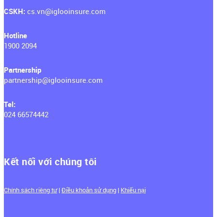
CSKH: ‍
cs.vn@iglooinsure.com
Hotline
1900 2094
Partnership
partnership@iglooinsure.com
Tel:
024 66574442
Kết nối với chúng tôi
Chính sách riêng tư
|
Điều khoản sử dụng
|
Khiếu nại