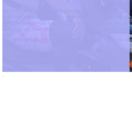
Với vị thế là công ty insurtech hàng đầu Đông Nam Á cung cấp g
pháp toàn diện, chúng tôi hiểu rõ những gì ngành công nghiệp
hiểm cần và thấu hiểu các yêu cầu kinh doanh của các đối tác 
nhiều lĩnh vực khác nhau.
Với kiến thức và chuyên môn của mình, chúng tôi cung cấp các
phẩm sau:
Bảo hiểm xe máy
Bảo hiểm xe điện
Bảo hiểm ô tô