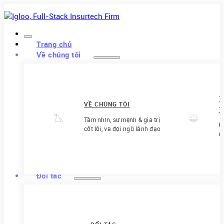
Trang chủ
Về chúng tôi
T
VỀ CHÚNG TÔI
T
Tầm nhìn, sứ mệnh & giá trị
Đ
cốt lõi, và đội ngũ lãnh đạo
m
Đối tác