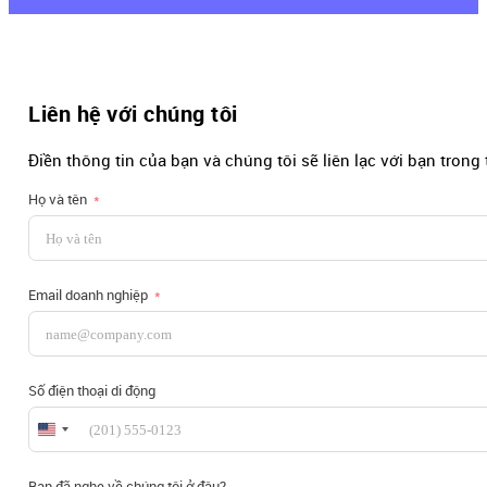
Liên hệ với chúng tôi
Điền thông tin của bạn và chúng tôi sẽ liên lạc với bạn trong
Họ và tên
Email doanh nghiệp
Số điện thoại di động
United
States
+1
Bạn đã nghe về chúng tôi ở đâu?