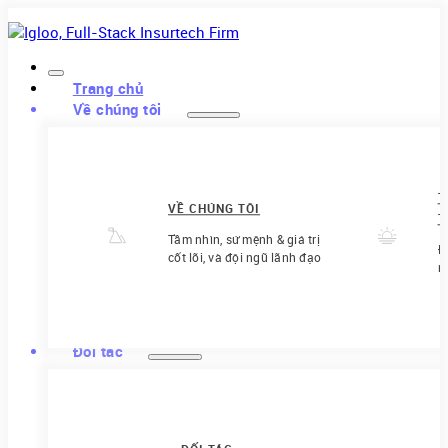
Trang chủ
Về chúng tôi
T
VỀ CHÚNG TÔI
T
Tầm nhìn, sứ mệnh & giá trị
Đ
cốt lõi, và đội ngũ lãnh đạo
m
Đối tác