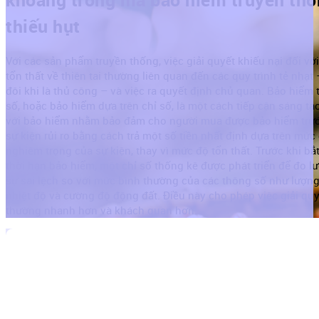
thiếu hụt
Với các sản phẩm truyền thống, việc giải quyết khiếu nại đối vớ
tổn thất về thiên tai thường liên quan đến các quy trình tẻ nhạt 
đôi khi là thủ công – và việc ra quyết định chủ quan. Bảo hiểm
số, hoặc bảo hiểm dựa trên chỉ số, là một cách tiếp cận sáng tạ
với bảo hiểm nhằm bảo đảm cho người mua được bảo hiểm trư
sự kiện rủi ro bằng cách trả một số tiền nhất định dựa trên mức
nghiêm trọng của sự kiện, thay vì mức độ tổn thất. Trước khi bắ
thời hạn bảo hiểm, một chỉ số thống kê được phát triển để đo l
sự sai lệch so với mức bình thường của các thông số như lượn
nhiệt độ và cường độ động đất. Điều này cho phép việc giải quy
thường nhanh hơn và khách quan hơn.