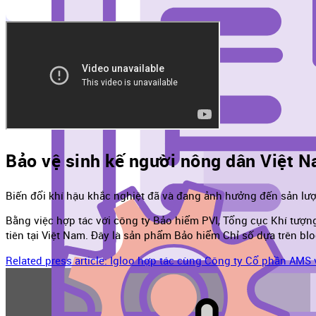
Bảo vệ sinh kế người nông dân Việt 
Biến đổi khí hậu khắc nghiệt đã và đang ảnh hưởng đến sản lượ
Bằng việc hợp tác với công ty Bảo hiểm PVI, Tổng cục Khí tượn
tiên tại Việt Nam. Đây là sản phẩm Bảo hiểm Chỉ số dựa trên bl
Related press article: Igloo hợp tác cùng Công ty Cổ phần AM