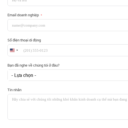
Email doanh nghiệp
Số điện thoại di động
United
States
+1
Bạn đã nghe về chúng tôi ở đâu?
- Lựa chọn -
Tin nhắn