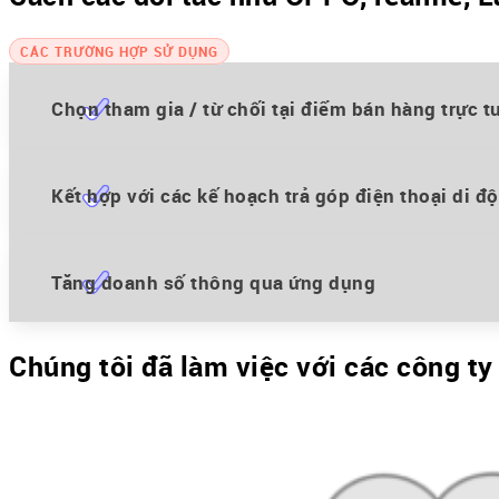
CÁC TRƯỜNG HỢP SỬ DỤNG
Chọn tham gia / từ chối tại điểm bán hàng trực t
Lazada, Shopee và các sàn giao dịch thương mại điện tử khác
Kết hợp với các kế hoạch trả góp điện thoại di đ
dưới dạng tùy chọn từ chối để giảm thiểu trở ngại và cải thiện
Giảm thiểu rủi ro khi cung cấp các kế hoạch thanh toán trả 
Tăng doanh số thông qua ứng dụng
thời làm hài lòng khách hàng với dịch vụ giá trị gia tăng này.
Chúng tôi đã làm việc với các công ty
Các đối tác Fintech và ví điện tử như DANA và GCash thường 
phẩm của chính họ để tăng tỷ lệ chấp nhận.