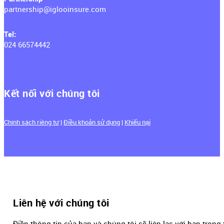
partnership@iglooinsure.com
Tel:
024 66574442
Kết nối với chúng tôi
Chính sách riêng tư
|
Điều khoản sử dụng
|
Khiếu nại
Liên hệ với chúng tôi
Điền thông tin của bạn và chúng tôi sẽ liên lạc với bạn trong