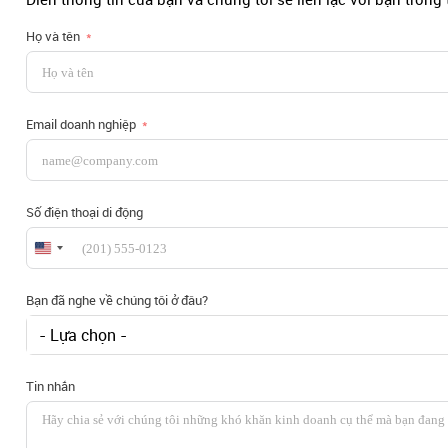
Họ và tên
Email doanh nghiệp
Số điện thoại di động
United
States
+1
Bạn đã nghe về chúng tôi ở đâu?
- Lựa chọn -
Tin nhắn