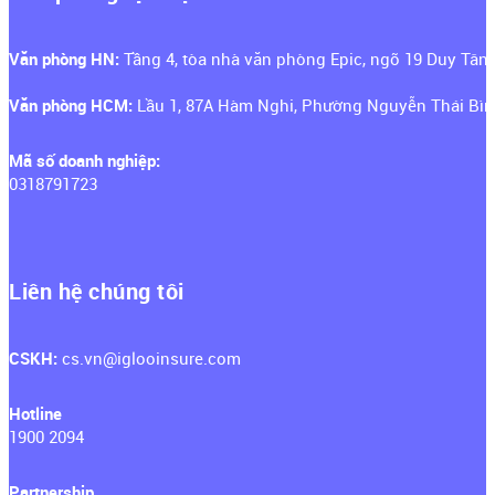
Văn phòng HN:
Tầng 4, tòa nhà văn phòng Epic, ngõ 19 Duy Tân
Văn phòng HCM:
Lầu 1, 87A Hàm Nghi, Phường Nguyễn Thái Bìn
Mã số doanh nghiệp:
0318791723
Liên hệ chúng tôi
CSKH: ‍
cs.vn@iglooinsure.com
Hotline
1900 2094
Partnership