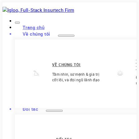
Trang chủ
Về chúng tôi
T
VỀ CHÚNG TÔI
T
Tầm nhìn, sứ mệnh & giá trị
Đ
cốt lõi, và đội ngũ lãnh đạo
m
Đối tác