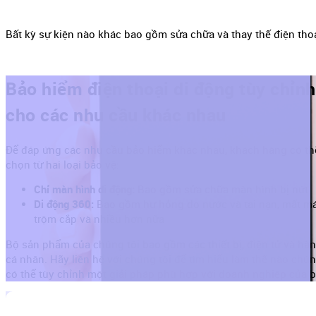
Bất kỳ sự kiện nào khác bao gồm sửa chữa và thay thế điện tho
Bảo hiểm điện thoại di động tùy chỉnh
cho các nhu cầu khác nhau
Để đáp ứng các nhu cầu bảo hiểm khác nhau, khách hàng có th
chọn từ hai loại bảo vệ:
Chỉ màn hình di động:
Bao gồm sửa chữa màn hình bị nứt
Di động 360:
Bao gồm hư hỏng do nước và tai nạn, mất má
trộm cắp và nhiều hơn nữa
Bộ sản phẩm của chúng tôi bao gồm các thiết bị, điện tử và hà
cá nhân. Hãy liên hệ với chúng tôi để tìm hiểu làm thế nào chún
có thể tùy chỉnh một giải pháp phù hợp với doanh nghiệp của b