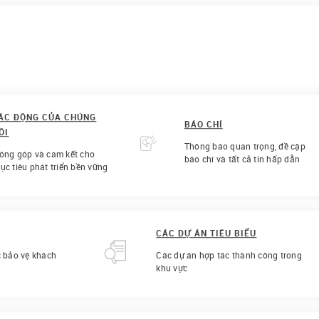
ÁC ĐỘNG CỦA CHÚNG
BÁO CHÍ
ÔI
Thông báo quan trọng, đề cập
óng góp và cam kết cho
báo chí và tất cả tin hấp dẫn
ục tiêu phát triển bền vững
CÁC DỰ ÁN TIÊU BIỂU
c bảo vệ khách
Các dự án hợp tác thành công trong
khu vực