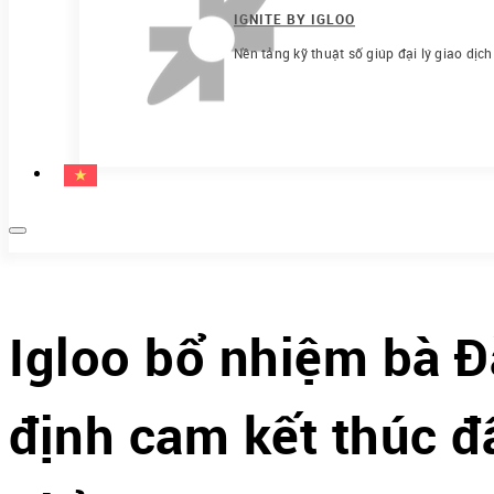
IGNITE BY IGLOO
Nền tảng kỹ thuật số giúp đại lý giao dịc
Igloo bổ nhiệm bà 
định cam kết thúc đ