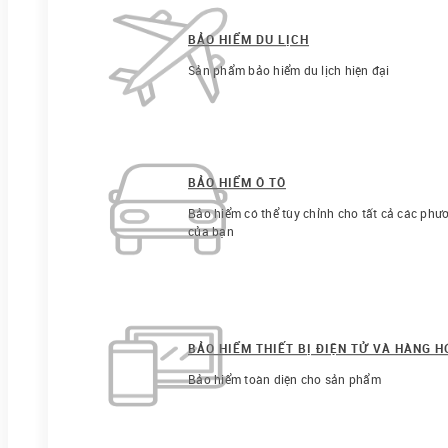
BẢO HIỂM DU LỊCH
Sản phẩm bảo hiểm du lịch hiện đại
BẢO HIỂM Ô TÔ
Bảo hiểm có thể tùy chỉnh cho tất cả các phươ
của bạn
BẢO HIỂM THIẾT BỊ ĐIỆN TỬ VÀ HÀNG 
Bảo hiểm toàn diện cho sản phẩm