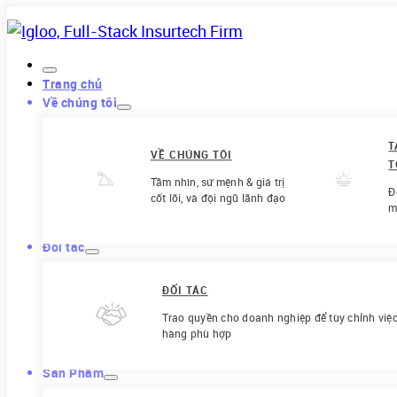
Trang chủ
Về chúng tôi
T
VỀ CHÚNG TÔI
T
Tầm nhìn, sứ mệnh & giá trị
Đ
cốt lõi, và đội ngũ lãnh đạo
m
Đối tác
ĐỐI TÁC
Trao quyền cho doanh nghiệp để tùy chỉnh việ
hàng phù hợp
Sản Phẩm