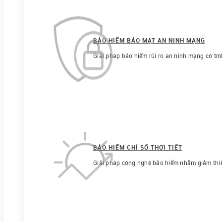
BẢO HIỂM BẢO MẬT AN NINH MẠNG
Giải pháp bảo hiểm rủi ro an ninh mạng có tín
BẢO HIỂM CHỈ SỐ THỜI TIẾT
Giải pháp công nghệ bảo hiểm nhằm giảm thiểu r