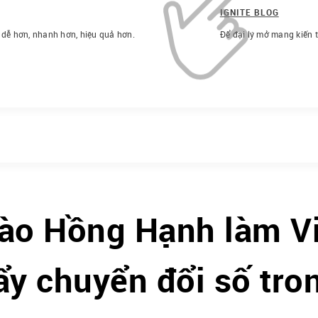
IGNITE BLOG
h dễ hơn, nhanh hơn, hiệu quả hơn.
Để đại lý mở mang kiến 
Đào Hồng Hạnh làm V
ẩy chuyển đổi số tr