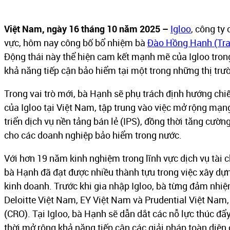
Việt Nam, ngày 16 tháng 10 năm 2025 –
Igloo
, công ty
vực, hôm nay công bố bổ nhiệm bà
Đào Hồng Hạnh (Tra
Động thái này thể hiện cam kết mạnh mẽ của Igloo trong
khả năng tiếp cận bảo hiểm tại một trong những thị tr
Trong vai trò mới, bà Hạnh sẽ phụ trách định hướng chi
của Igloo tại Việt Nam, tập trung vào việc mở rộng mạn
triển dịch vụ nền tảng bán lẻ (IPS), đồng thời tăng cườ
cho các doanh nghiệp bảo hiểm trong nước.
Với hơn 19 năm kinh nghiệm trong lĩnh vực dịch vụ tài ch
bà Hạnh đã đạt được nhiều thành tựu trong việc xây dự
kinh doanh. Trước khi gia nhập Igloo, bà từng đảm nhiệm
Deloitte Việt Nam, EY Việt Nam và Prudential Việt Nam, 
(CRO). Tại Igloo, bà Hạnh sẽ dẫn dắt các nỗ lực thúc đ
thời mở rộng khả năng tiếp cận các giải pháp toàn diện 