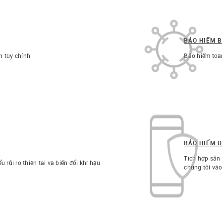
BẢO HIỂM 
h tùy chỉnh
Bảo hiểm toà
BẢO HIỂM Đ
Tích hợp sản
ủi ro thiên tai và biến đổi khí hậu​
chúng tôi và