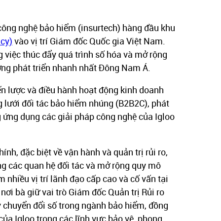
 công nghệ bảo hiểm (insurtech) hàng đầu khu
cy)
vào vị trí Giám đốc Quốc gia Việt Nam.
 việc thúc đẩy quá trình số hóa và mở rộng
ường phát triển nhanh nhất Đông Nam Á.
ến lược và điều hành hoạt động kinh doanh
g lưới đối tác bảo hiểm nhúng (B2B2C), phát
ng ứng dụng các giải pháp công nghệ của Igloo
ính, đặc biệt về vận hành và quản trị rủi ro,
ng các quan hệ đối tác và mở rộng quy mô
 nhiều vị trí lãnh đạo cấp cao và cố vấn tại
nơi bà giữ vai trò Giám đốc Quản trị Rủi ro
ẩy chuyển đổi số trong ngành bảo hiểm, đồng
của Igloo trong các lĩnh vực bảo vệ, phong