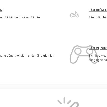
ỂN
BẢO HIỂM 
 người tiêu dùng và người bán
Sản phẩm bảo
BẢO VỆ SỨ
àng đồng thời giảm thiểu rủi ro gian lận
Tích hợp việ
công nghệ bả