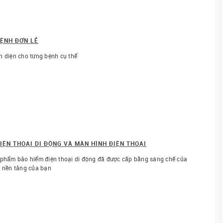
BỆNH ĐƠN LẺ
n diện cho từng bệnh cụ thể
IỆN THOẠI DI ĐỘNG VÀ MÀN HÌNH ĐIỆN THOẠI
 phẩm bảo hiểm điện thoại di động đã được cấp bằng sáng chế của
o nền tảng của bạn