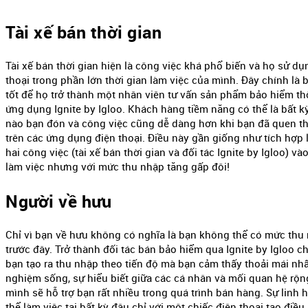
Tài xế bán thời gian
Tài xế bán thời gian hiện là công việc khá phổ biến và họ sử dụ
thoại trong phần lớn thời gian làm việc của mình. Đây chính là
tốt để họ trở thành một nhân viên tư vấn sản phẩm bảo hiểm t
ứng dụng Ignite by Igloo. Khách hàng tiềm năng có thể là bất k
nào bạn đón và công việc cũng dễ dàng hơn khi bạn đã quen th
trên các ứng dụng điện thoại. Điều này gần giống như tích hợp
hai công việc (tài xế bán thời gian và đối tác Ignite by Igloo) v
làm việc nhưng với mức thu nhập tăng gấp đôi!
Người về hưu
Chỉ vì bạn về hưu không có nghĩa là bạn không thể có mức thu
trước đây. Trở thành đối tác bán bảo hiểm qua Ignite by Igloo 
bạn tạo ra thu nhập theo tiến độ mà bạn cảm thấy thoải mái nhấ
nghiệm sống, sự hiểu biết giữa các cá nhân và mối quan hệ rộn
mình sẽ hỗ trợ bạn rất nhiều trong quá trình bán hàng. Sự linh h
thể làm việc tại bất kỳ đâu chỉ với một chiếc điện thoại tạo điều