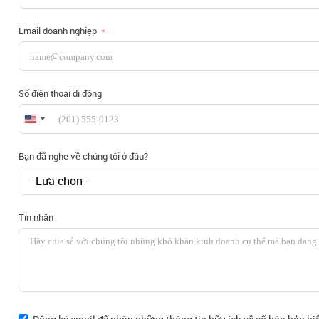
Email doanh nghiệp
Số điện thoại di động
United
States
+1
Bạn đã nghe về chúng tôi ở đâu?
- Lựa chọn -
Tin nhắn