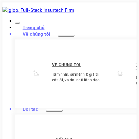
Trang chủ
Về chúng tôi
T
VỀ CHÚNG TÔI
T
Tầm nhìn, sứ mệnh & giá trị
Đ
cốt lõi, và đội ngũ lãnh đạo
m
Đối tác