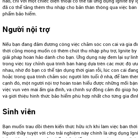
nào, chỉ với một chiếc điện thoại có thể tải ứng dụng Ignite by I
đã có thể tăng thêm thu nhập cho bản thân thông qua việc bán
phẩm bảo hiểm.
Người nội trợ
Nếu bạn đang đảm đương công việc chăm sóc con cái và gia đì
thời cũng mong muốn có thêm chút thu nhập phụ trợ, Ignite by 
giải pháp hoàn hảo dành cho bạn. Ứng dụng này đem lại sự lin
trong việc tùy chỉnh quá trình bán hàng dựa trên các mức độ ưu
nhau, nhờ đó bạn có thể tận dụng thời gian rỗi, lúc con cái đan
hoặc trong quá trình chăm sóc người lớn tuổi ở nhà, để làm th
cạnh đó, một người nội trợ hoàn toàn hiểu được những mối bận
việc vun vén mái ấm gia đình, và chính sự đồng cảm đó giúp h
và giới thiệu hình thức bảo hiểm phù hợp nhất cho từng gia đìn
Sinh viên
Bạn muốn trau dồi thêm kiến thức hữu ích khi làm việc bán thời
Người thầy tuyệt vời cho trải nghiệm này chính là ứng dụng Ign