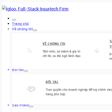
Trang chủ
Về chúng tôi
T
VỀ CHÚNG TÔI
T
Tầm nhìn, sứ mệnh & giá trị
Đ
cốt lõi, và đội ngũ lãnh đạo
m
Đối tác
ĐỐI TÁC
Trao quyền cho doanh nghiệp để tùy chỉnh việ
hàng phù hợp
Sản Phẩm