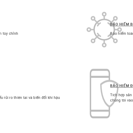
BẢO HIỂM 
h tùy chỉnh
Bảo hiểm toà
BẢO HIỂM Đ
Tích hợp sản
ủi ro thiên tai và biến đổi khí hậu​
chúng tôi và