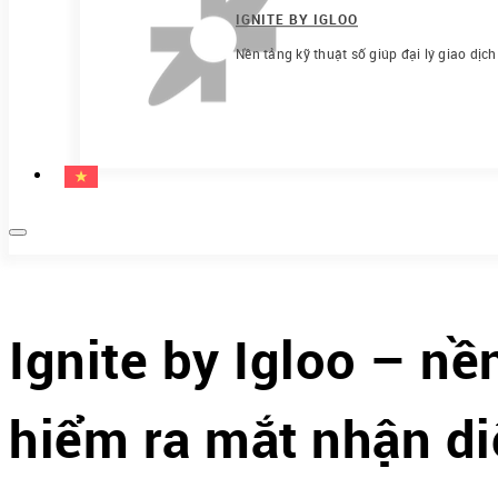
IGNITE BY IGLOO
Nền tảng kỹ thuật số giúp đại lý giao dịc
Ignite by Igloo – nề
hiểm ra mắt nhận di