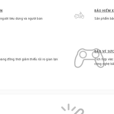
ỂN
BẢO HIỂM 
 người tiêu dùng và người bán
Sản phẩm bảo
BẢO VỆ SỨ
àng đồng thời giảm thiểu rủi ro gian lận
Tích hợp việ
công nghệ bả