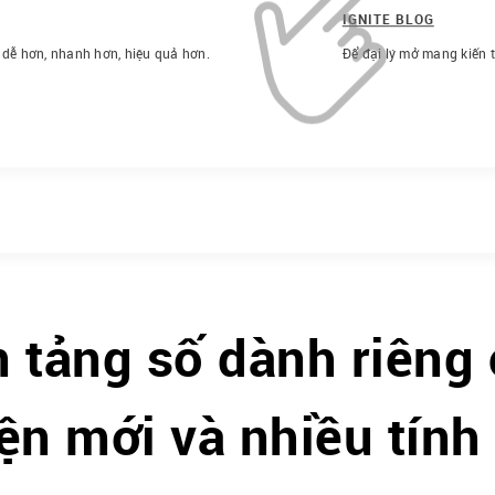
IGNITE BLOG
h dễ hơn, nhanh hơn, hiệu quả hơn.
Để đại lý mở mang kiến 
n tảng số dành riêng 
ện mới và nhiều tính