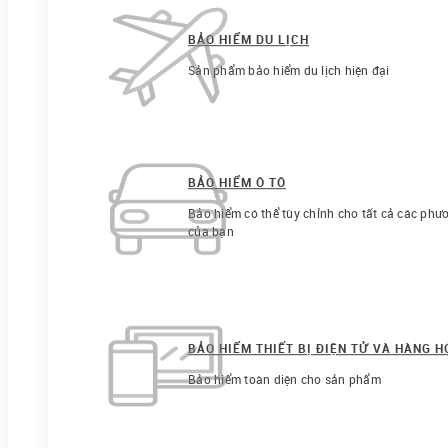
BẢO HIỂM DU LỊCH
Sản phẩm bảo hiểm du lịch hiện đại
BẢO HIỂM Ô TÔ
Bảo hiểm có thể tùy chỉnh cho tất cả các phươ
của bạn
BẢO HIỂM THIẾT BỊ ĐIỆN TỬ VÀ HÀNG 
Bảo hiểm toàn diện cho sản phẩm