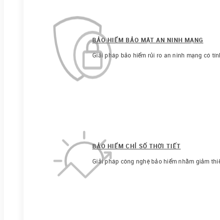
BẢO HIỂM BẢO MẬT AN NINH MẠNG
Giải pháp bảo hiểm rủi ro an ninh mạng có tín
BẢO HIỂM CHỈ SỐ THỜI TIẾT
Giải pháp công nghệ bảo hiểm nhằm giảm thiểu r