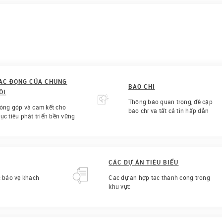
ÁC ĐỘNG CỦA CHÚNG
BÁO CHÍ
ÔI
Thông báo quan trọng, đề cập
óng góp và cam kết cho
báo chí và tất cả tin hấp dẫn
ục tiêu phát triển bền vững
CÁC DỰ ÁN TIÊU BIỂU
c bảo vệ khách
Các dự án hợp tác thành công trong
khu vực