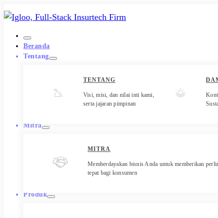
Beranda
Tentang
TENTANG
DA
Visi, misi, dan nilai inti kami,
Kont
serta jajaran pimpinan
Sust
Mitra
MITRA
Memberdayakan bisnis Anda untuk memberikan perl
tepat bagi konsumen
Produk