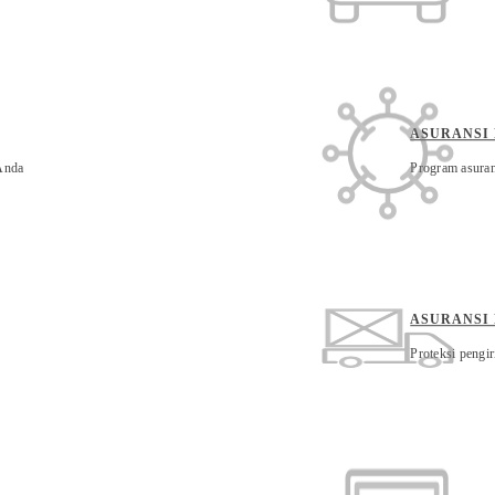
ASURANSI
 Anda
Program asuran
ASURANSI
Proteksi pengi