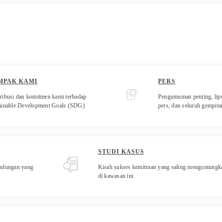
MPAK KAMI
PERS
ribusi dan komitmen kami terhadap
Pengumuman penting, lip
ainable Development Goals (SDG)
pers, dan seluruh gempit
STUDI KASUS
indungan yang
Kisah sukses kemitraan yang saling menguntungk
di kawasan ini