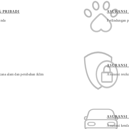
 PRIBADI
ASURANSI
Anda
Perlindungan p
ASURANSI
ncana alam dan perubahan iklim
Asuransi resiko
ASURANSI
Asuransi kenda