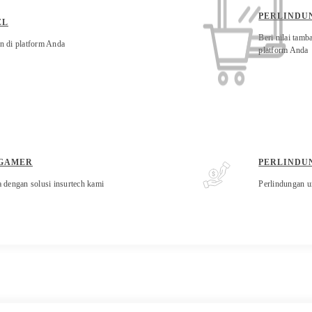
PERLINDU
EL
Beri nilai tamb
n di platform Anda
platform Anda
 GAMER
PERLINDU
dengan solusi insurtech kami
Perlindungan u