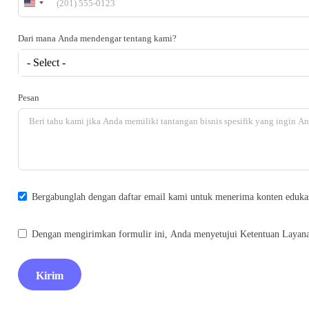
United
States
+1
Dari mana Anda mendengar tentang kami?
- Select -
Pesan
Bergabunglah dengan daftar email kami untuk menerima konten edukasi s
Dengan mengirimkan formulir ini, Anda menyetujui Ketentuan Layana
Kirim