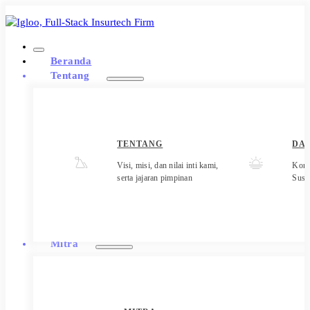
Beranda
Tentang
TENTANG
DA
Visi, misi, dan nilai inti kami,
Kont
serta jajaran pimpinan
Sust
Mitra