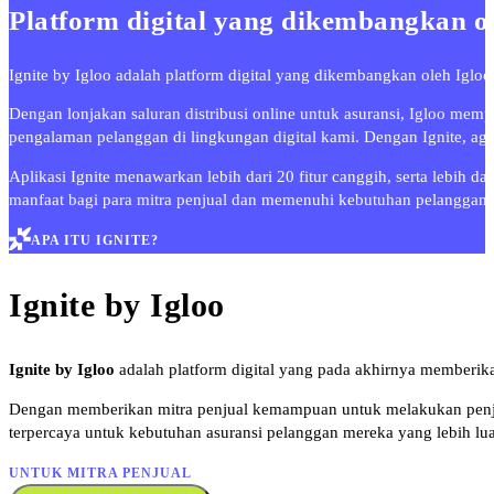
Platform digital yang dikembangkan o
Ignite by Igloo adalah platform digital yang dikembangkan oleh Igloo
Dengan lonjakan saluran distribusi online untuk asuransi, Igloo me
pengalaman pelanggan di lingkungan digital kami. Dengan Ignite, age
Aplikasi Ignite menawarkan lebih dari 20 fitur canggih, serta lebih 
manfaat bagi para mitra penjual dan memenuhi kebutuhan pelanggan 
APA ITU IGNITE?
Ignite by Igloo
Ignite by Igloo
adalah platform digital yang pada akhirnya memberika
Dengan memberikan mitra penjual kemampuan untuk melakukan penjual
terpercaya untuk kebutuhan asuransi pelanggan mereka yang lebih l
UNTUK MITRA PENJUAL