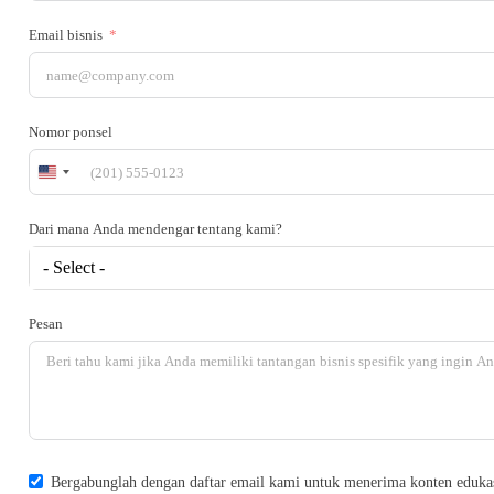
Email bisnis
Nomor ponsel
United
States
+1
Dari mana Anda mendengar tentang kami?
- Select -
Pesan
Bergabunglah dengan daftar email kami untuk menerima konten edukasi s