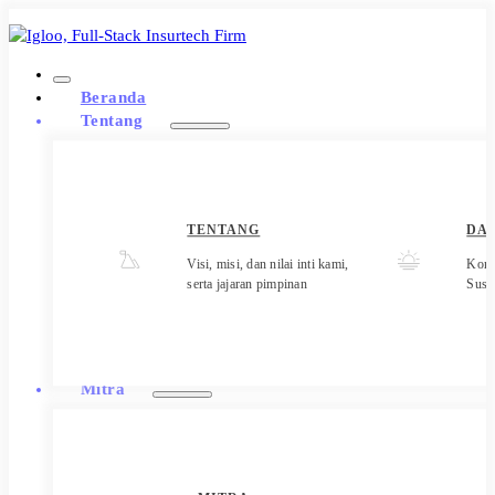
Beranda
Tentang
TENTANG
DA
Visi, misi, dan nilai inti kami,
Kont
serta jajaran pimpinan
Sust
Mitra