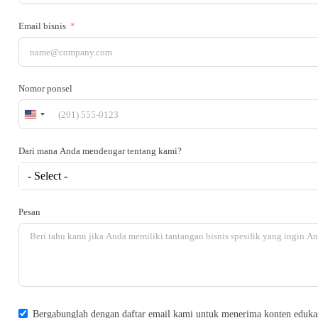
Email bisnis
Nomor ponsel
United
States
+1
Dari mana Anda mendengar tentang kami?
- Select -
Pesan
Bergabunglah dengan daftar email kami untuk menerima konten edukasi s