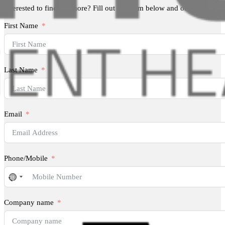
Interested to find out more? Fill out the form below and our brokerage
First Name
Last Name
Email
Phone/Mobile
No
country
selected
Company name