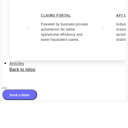
CLAIMS PORTAL
API C
Powered by business process
Industr
automation for better
insura
operational efficiency and
automat
lower fraudulent claims.
distrib
Articles
Back to Igloo
Book a demo