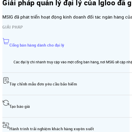
Giải pháp quản lý đại lý của Igloo đã 
MSIG đã phát triển hoạt động kinh doanh đối tác ngân hàng của 
GIẢI PHÁP
Cổng bán hàng dành cho đại lý
Các đại lý chi nhánh truy cập vào một cổng bán hàng, nơi MSIG sẽ cập n
Tùy chỉnh mẫu đơn yêu cầu bảo hiểm
Thông tin cần thiết cho hợp đồng có thể được nhập và tải lên.
Tạo báo giá
Bản tóm tắt thông tin hợp đồng bảo hiểm có thể được xem xét và gửi cho 
Hành trình trải nghiệm khách hàng xuyên suốt