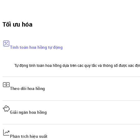
Tối ưu hóa
Tính toán hoa hồng tự động
Tự động tính toán hoa hồng dựa trên các quy tắc và thông số được xác định 
Theo dõi hoa hồng
Hiển thị thu nhập hoa hồng trực tiếp, giúp đại lý theo dõi thu nhập của h
Giải ngân hoa hồng
Hệ thống chuyển hoa hồng tự động vào tài khoản đại lý ngay khi hợp đồ
Phân tích hiệu suất