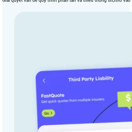
Giải quyết vấn đề quy trình phân tán và thiếu thông tin,nhờ vào 