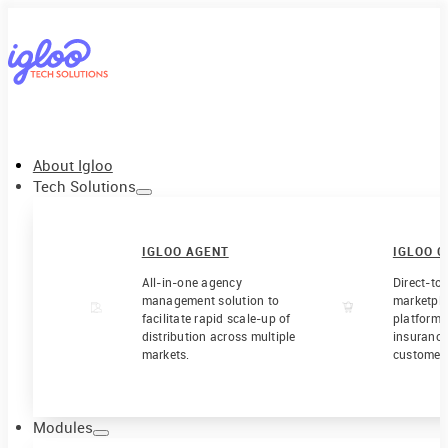
About Igloo
Tech Solutions
IGLOO AGENT
IGLOO 
All-in-one agency
Direct-to
management solution to
marketpl
facilitate rapid scale-up of
platform t
distribution across multiple
insurance
markets.
customer
Modules