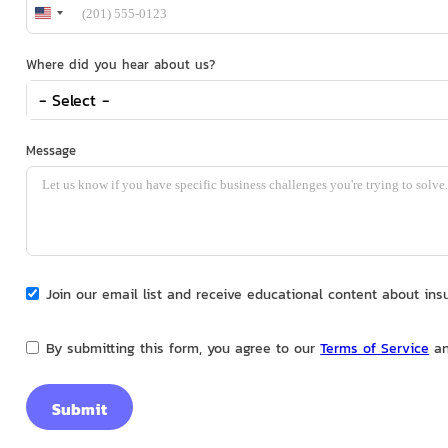
United
States
+1
Where did you hear about us?
- Select -
Message
Join our email list and receive educational content about in
By submitting this form, you agree to our
Terms of Service
a
Submit